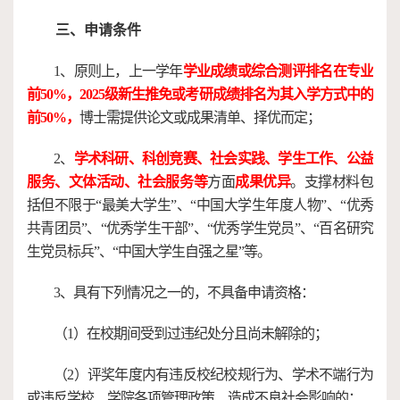
三、
申请
条件
1
、原则上，
上一学年
学业成绩或
综合测评排名在专业
前
50%，
2025级新生
推免或考研成绩排名
为其入学方式中的
前
5
0%，
博士需提供论文或成果清单、择优而定；
2
、
学术科研、科创竞赛、社会实践、学生工作、公益
服务、文体活动、社会服务等
方面
成果优异
。支撑材料包
括但不限于
“最美大学生”、“中国大学生年度人物”、“优秀
共青团员”、“优秀学生干部”、“优秀学生党员”、“百名研究
生党员标兵”、“中国大学生自强之星”等。
3
、具有下列情况之一的，不具备申请资格：
（
1）在校期间受到过违纪处分且尚未解除的；
（
2）评奖年度内有违反校纪校规行为、学术不端行为
或违反学校、学院各项管理政策、造成不良社会影响的；