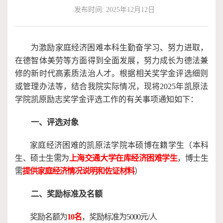
发布时间: 2025年12月12日
作
端
捐
培
赠
为激励家庭经济困难本科生勤奋学习、努力进取，
在德智体美劳等方面得到全面发展，努力成长为德法兼
训
修的新时代高素质法治人才。根据相关奖学金评选细则
或管理办法等，结合我院实际情况，现将
2025年凯原法
学院凯原励志奖学金评选工作的有关事项通知如下：
一、评选对象
家庭经济困难的凯原法学院本硕博在籍学生（本科
生、硕士生需为
上海交通大学在库经济困难学生
，博士生
需
提供家庭经济情况说明和佐证材料
）
二、奖励标准及名额
奖励名额为
10名
，奖励标准为
5000元/人