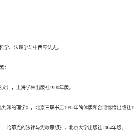
哲学、法理学与中西宪法史。
著：
文），上海学林出版社1990年版。
九渊的理学》，北京三联书店1992年简体版和台湾锦绣出版社19
——哈耶克的法律与宪政思想》，北京大学出版社2004年版。