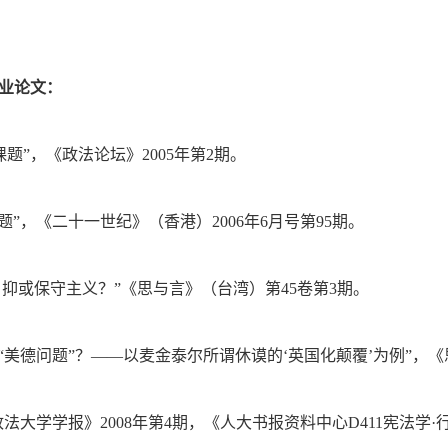
业论文：
课题”，《政法论坛》2005年第2期。
题”，《二十一世纪》（香港）2006年6月号第95期。
，抑或保守主义？”《思与言》（台湾）第45卷第3期。
“美德问题”？——以麦金泰尔所谓休谟的‘英国化颠覆’为例”，
法大学学报》2008年第4期，《人大书报资料中心D411宪法学·行