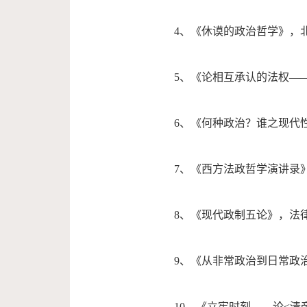
4、《休谟的政治哲学》，北
5、《论相互承认的法权—
6、《何种政治？谁之现代性
7、《西方法政哲学演讲录》
8、《现代政制五论》，法律
9、《从非常政治到日常政
10、《立宪时刻——论<清