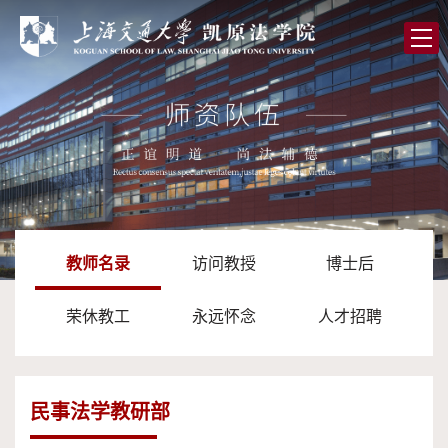
首
页
学
院
党
概
的
师
况
建
资
人
设
队
才
学
教师名录
访问教授
博士后
伍
培
术
图
荣休教工
永远怀念
人才招聘
养
研
书
全
究
馆
球
校
民事法学教研部
合
友
高