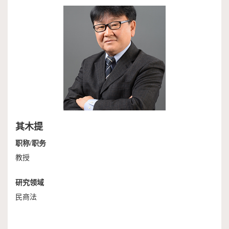
作
端
捐
培
赠
训
其木提
职称/职务
教授
研究领域
民商法