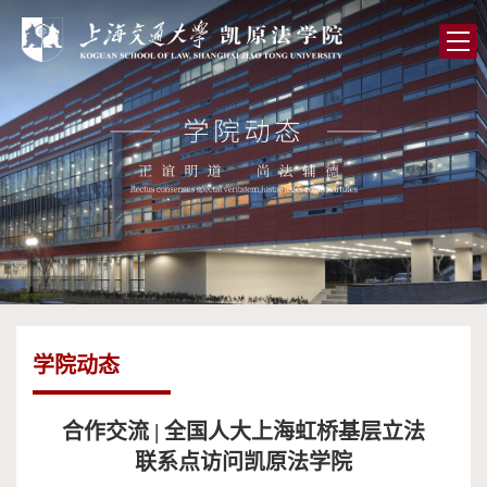
首
页
学
院
党
概
的
师
况
建
资
人
设
队
才
学
伍
培
术
图
学院动态
养
研
书
全
究
馆
球
校
合作交流 | 全国人大上海虹桥基层立法
联系点访问凯原法学院
合
友
高