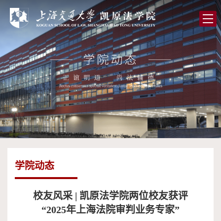
首
页
学
院
党
概
的
师
况
建
资
人
设
队
才
学
伍
培
术
图
学院动态
养
研
书
全
究
馆
球
校
校友风采 | 凯原法学院两位校友获评
“2025年上海法院审判业务专家”
合
友
高