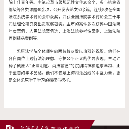
院十佳青年等。主笔起草市级规范性文件20余个，参与执笔省
部级等各类课题40余项，公开发表论文50余篇，连续8次在全国
法院系统学术讨论会中获奖，并获全国法院学术讨论会三十年
司法理论研究突出贡献奖银奖。主审的案件多次获评中国法院
年度案例、人民法院案例选、上海法院参考性案例、上海法院
百例精品案例等。
凯原法学院全体师生向两位校友致以热烈的祝贺。他们在
各自岗位上践行法治理想、守护公平正义的优异表现，生动诠
释了凯原人“正谊明道、尚法辅德”的院训精神和追求卓越、止
于至善的学术品格。他们不仅是上海司法战线的中坚力量，更
是全体凯原学子学习的楷模与榜样。