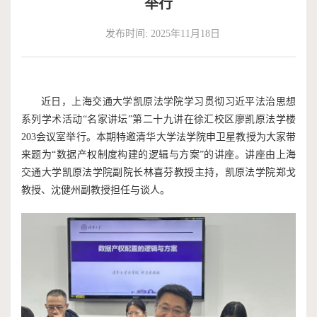
举行
作
端
捐
发布时间: 2025年11月18日
培
赠
训
近日，上海交通大学凯原法学院学习贯彻习近平法治思想
系列学术活动“名家讲坛”第二十九讲在徐汇校区廖凯原法学楼
203会议室举行。本期特邀清华大学法学院申卫星教授为大家带
来题为“数据产权制度构建的逻辑与方案”的讲座。讲座由上海
交通大学凯原法学院副院长林喜芬教授主持，凯原法学院郑戈
教授、沈健州副教授担任与谈人。