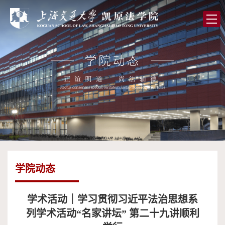
首
页
学
院
党
概
的
师
况
建
资
人
设
队
才
学
伍
培
术
图
学院动态
养
研
书
全
究
馆
球
校
学术活动｜学习贯彻习近平法治思想系
列学术活动“名家讲坛” 第二十九讲顺利
合
友
高