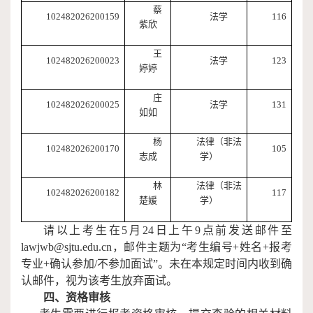
蔡
102482026200159
法学
116
紫欣
王
102482026200023
法学
123
婷婷
庄
102482026200025
法学
131
如如
杨
法律（非法
102482026200170
105
志成
学）
林
法律（非法
102482026200182
117
楚媛
学）
请以上考生在
5
月
2
4
日上午
9
点前发送邮件至
lawjwb
@
sjtu.edu.cn
，邮件主题为
“
考生编号
+
姓名
+
报考
专业
+
确认参加
/
不参加
面试
”
。未在本规定时间内收到确
认邮件，视为该考生放弃
面试
。
四
、资格审核