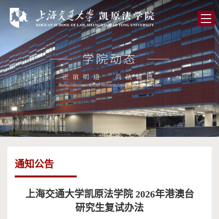
首
页
学
院
党
概
的
师
况
建
资
人
设
队
才
学
伍
培
术
图
通知公告
养
研
书
全
究
馆
球
校
上海交通大学凯原法学院 2026年港澳台
研究生复试办法
合
友
高