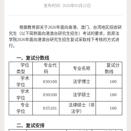
发布时间: 2026年05月22日
作
端
捐
培
赠
根据教育部关于
202
6
年面向香港、澳门、台湾地区招收研
究生（以下简称面向港澳台研究生招生）考试的要求，凯原法
训
学院
202
6
年面向港澳台研究生招生
复试
采取线下考核的方式进
行。
一、
复试分数线
学位
专业代
复试分
专业名称
类型
码
数线
学术
030100
法学博士
100
学位
学术
030100
法学硕士
100
学位
专业
法律硕士（非
035101
100
学位
法学）
二、
复试安排