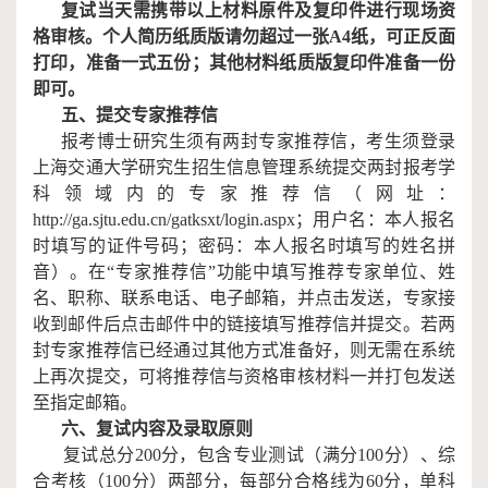
复试当天需携带以上材料原件及复印件进行现场资
格审核。个人简历纸质版请勿超过一张
A4
纸，可正反面
打印，准备一式五份；其他材料纸质版复印件准备一份
即可。
五
、提交专家推荐信
报考博士研究生须有两封专家推荐信
，
考生须登录
上海交通大学研究生招生信息管理系统提交两封报考学
科领域内的专家推荐信（网址：
http://ga.sjtu.edu.cn/gatksxt/login.aspx
；用户名：本人报名
时填写的证件号码；密码：本人报名时填写的姓名拼
音）。在
“
专家推荐信
”
功能中填写推荐专家单位、姓
名、职称、联系电话、电子邮箱，并点击发送，专家接
收到邮件后点击邮件中的链接填写推荐信并提交。若两
封专家推荐信已经通过其他方式准备好，则无需在系统
上再次提交，可将推荐信与资格审核材料一并打包发送
至指定邮箱
。
六
、
复试
内容及录取原则
复试
总分
200
分，
包含专业测试（满分
100
分）、综
合考核（
100
分）两部分，每部分合格线为
60
分，单科