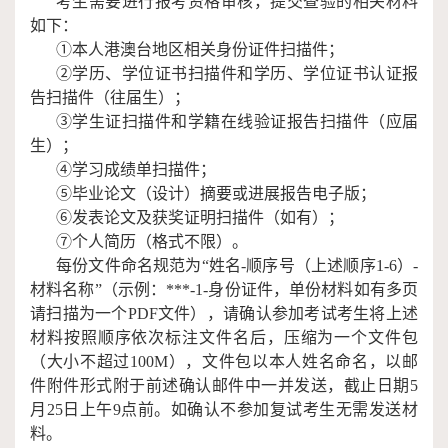
考生需要进行报考资格审核，提交查验的相关材料
如下：
①
本人港澳台地区相关身份证件扫描件；
②
学历、学位证书扫描件和学历
、
学位证书
认证报
告扫描件（往届生）；
③
学生证扫描件和学籍在线验证报告扫描件（应届
生）；
④
学习成绩单扫描件；
⑤
毕业论文（设计）摘要或进展报告电子版；
⑥
发表论文及获奖证明扫描件（如有）
；
⑦
个人简历（格式不限）。
每份文件命名规范为
“
姓名
-
顺序号（上述顺序
1-
6
）
-
材料名称
”
（示例：
***-1-
身份证件，单份材料如有多页
请扫描为一个
PDF
文件），请确认参加考试考生将上述
材料按照顺序依次标注文件名后，压缩为一个文件包
（
大小不超过
100M
）
，文件包以本人姓名命名，以邮
件附件形式附于前述确认邮件中一并发送，截止日期
5
月
2
5
日上午
9
点前。如确认不参加
复试
考生无需发送材
料。