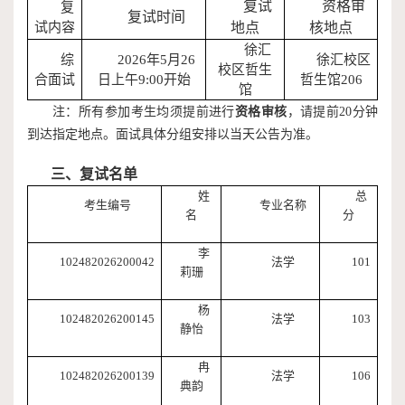
复试
资格审
复
复试时间
试内容
地点
核地点
徐汇
综
2026
年
5
月
2
6
徐汇校区
校区哲生
合面试
日上午
9:00
开始
哲生馆
206
馆
注：所有参加考生均须提前进行
资格审核
，请提前
20
分钟
到达指定地点。
面试具体分组
安排以当天公告为准
。
三、复试名单
姓
总
考生编号
专业名称
名
分
李
102482026200042
法学
101
莉珊
杨
102482026200145
法学
103
静怡
冉
102482026200139
法学
106
典韵