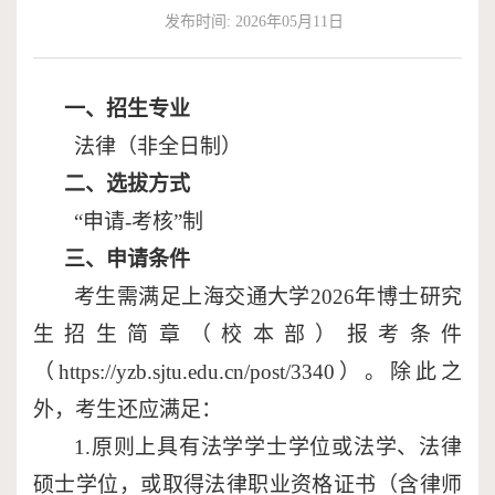
发布时间: 2026年05月11日
作
端
捐
培
赠
一、招生专业
训
法律（非全日制）
二、选拔方式
“
申请
-
考核
”
制
三、申请条件
考生需满足上海交通大学
2026
年博士研究
生招生简章
（校本部）
报考条件
（
https://yzb.sjtu.edu.cn/post/3340
）
。除此之
外，考生还应满足：
1.
原则上具有法学学士学位或法学、法律
硕士学位，或取得法律职业资格证书（含律师