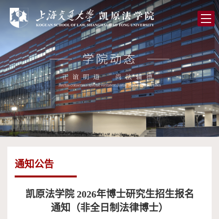
首
页
学
院
党
概
的
师
况
建
资
人
设
队
才
学
伍
培
术
图
通知公告
养
研
书
全
究
馆
球
校
凯原法学院 2026年博士研究生招生报名
通知（非全日制法律博士）
合
友
高