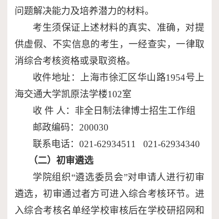
问题解决能力及培养潜力的材料。
考生须保证上述材料的真实、准确，对提
供虚假、不实信息的考生，一经查实，一律取
消综合考核资格或录取资格。
收件地址：上海市徐汇区华山路
1954
号上
海交通大学凯原法学楼
102
室
收
件
人：
非
全日制
法律
博士招生工作组
邮政编码：
200030
联系电话：
021-62934511 021-62934340
（二）初审遴选
学院组织
“
遴选委员会
”
对申请人进行初审
遴选，初审通过者方可进入综合考核环节。进
入综合考核名单经学校审核后在学校研招网和