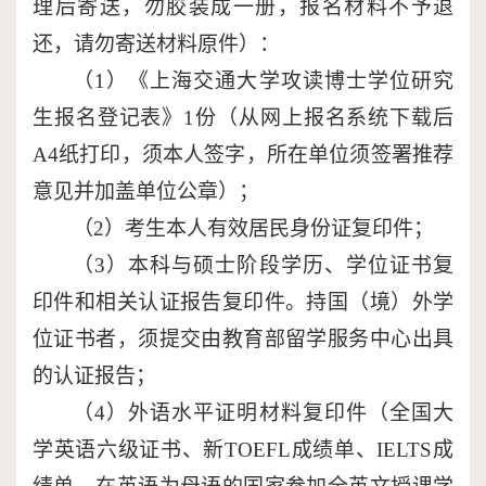
理后寄送，勿胶装成一册，报名材料不予退
还，请勿寄送材料原件）：
（
1
）《上海交通大学攻读博士学位研究
生报名登记表》
1
份（从网上报名系统下载后
A4
纸打印，须本人签字，所在单位须签署推荐
意见并加盖单位公章）；
（
2
）考生本人有效居民身份证复印件；
（
3
）本科与硕士阶段学历、学位证书复
印件和相关认证报告复印件。持国（境）外学
位证书者，须提交由教育部留学服务中心出具
的认证报告；
（
4
）外语水平证明材料复印件（全国大
学英语六级证书、新
TOEFL
成绩单、
IELTS
成