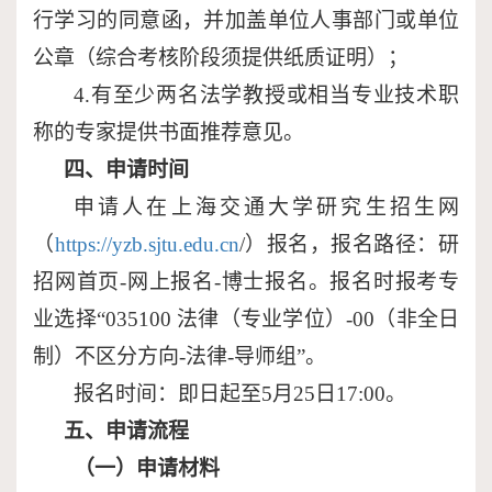
行学习的同意函，并加盖单位人事部门或单位
公章（综合考核阶段须提供纸质证明）；
4.
有至少两名法学教授或相当专业技术职
称的专家提供书面推荐意见。
四、申请时间
申请人在上海交通大学研究生招生网
（
https://yzb.sjtu.edu.cn
/
）报名，报名路径：研
招网首页
-
网上报名
-
博士报名
。报名时
报考专
业选择
“035100
法律（专业学位）
-
00
（非全日
制）不区分方向
-
法律
-
导师组
”
。
报名时间：即日起至
5
月
25
日
17:00
。
五、
申请流程
（一）申请材料