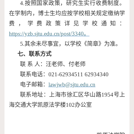
4
.
按照国家政策，研究生实行收费制度。
在学制内，博士生均应按学校相关规定缴纳学
费，学费政策详见学校通知：
https://yzb.sjtu.edu.cn/post/3340
。
5.
其余未尽事宜，以学校《简章》为准。
七、
联系方式
联
系
人
：
汪老师、付老师
联系
电话
：
021-62934511 62934340
电子
邮箱
：
lawjwb@sjtu.edu.cn
联系地址：上海市徐汇区华山路
1954
号上
海交通大学凯原法学楼
102
办公室