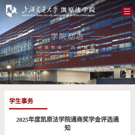
首
页
学
院
党
概
的
师
况
建
资
人
设
队
才
学
伍
培
术
图
学生事务
养
研
书
全
究
馆
球
校
2025年度凯原法学院通商奖学金评选通
知
合
友
高