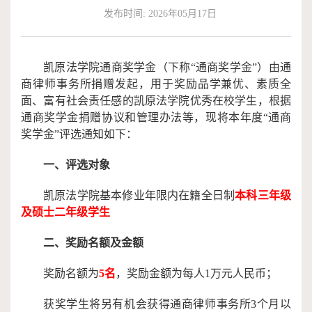
发布时间: 2026年05月17日
作
端
捐
培
赠
凯原法学院通商奖学金（下称
“通商奖学金”）由通
商律师事务所捐赠发起，用于奖励品学兼优、素质全
训
面、富有社会责任感的凯原法学院优秀在校学生，根据
通商奖学金捐赠协议和管理办法等，现将本年度“通商
奖学金”评选通知如下：
一、评选对象
凯原法学院基本修业年限内在籍全日制
本科三年级
及硕士二年级学生
二、奖励名额及金额
奖励名额为
5名
，奖励金额为每人
1万元人民币；
获奖学生将另有机会获得通商律师事务所
3个月以