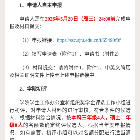
1、
申请人自主申报
申请人需在
2026年
5
月
20
日（周
三
）
2
4:00前
完成申
报及材料提交：
（1）
申报链接：
https://ssc.sjtu.edu.cn/f/65490f8f
（2）
填写申请表（附件
1）、申请书（附件2）
（3）
材料提交：请将附件
1、附件2、
中英文简历
及
相关证明文件上传至上述申报链接中
2、学院初评
学院学生工作办公室将组织奖学金评选工作小组进
行初评，对申请人材料的进行审核，符合条件的候选
人，根据材料综合情况，按
本科三年级
4人，硕士二年
级8人
的名额数确定终评候选人。根据当年度申报情
况，如有需要，初评小组可以对名额分配进行适当调