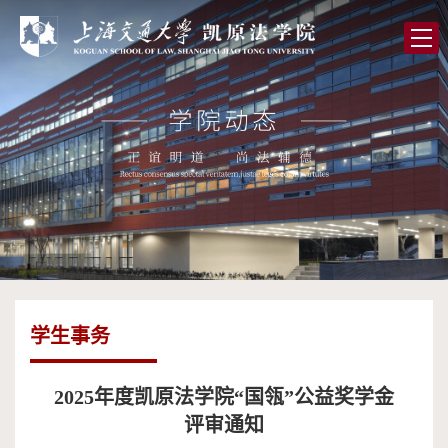
首
页
学
院
党
概
的
师
况
建
资
人
设
队
才
学
伍
培
术
图
学生事务
养
研
书
全
究
馆
球
校
2025年度凯原法学院“国瓴”公益奖学金
评审通知
合
友
高