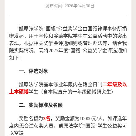
发布时间: 2026年04月30日
作
端
捐
培
赠
凯原法学院“国瓴”公益奖学金由国瓴律师事务所捐
赠发起，用于宣传和奖励学院学生在公益活动中的突出
训
表现。
根据相关奖学金评选细则或管理办法等，结合我
院实际情况
，现将2025年度“国瓴”公益奖学金评选通知
如下：
一、评选对象
凯原法学院基本修业年限内在籍全日制
二年级及以
上
本硕博
学生（含本院直升的一年级硕博研究生）
二、奖励标准及名额
奖励名额为
3名
，奖励金额为10000元/人，如评选年
度内无合适获奖人员，凯原法学院“国瓴”学生公益奖可
以空缺