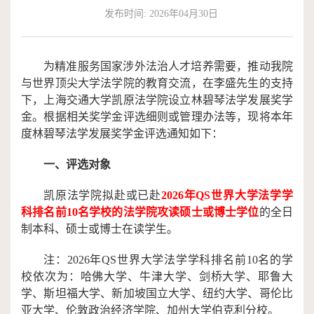
发布时间: 2026年04月30日
作
端
捐
培
赠
为精准服务国家涉外法治人才培养需要，推动我院
与世界顶尖大学法学院的教育交流，在李盛先生的支持
训
下，上海交通大学凯原法学
院设立林碧琴法学发展奖学
金。根据
相关奖学金评选细则或管理办法等，现将本年
度林碧琴法学发展奖学金评选通知如下：
一、评选对象
凯原法学院拟赴或已赴
2026年QS世界大学法学学
科排名前10名
学校的法学院攻读硕士或博士学位
的全日
制本科、硕士或博士在读学生。
注：
2026年QS世界大学法学学科排
名前
10名的学
校依次为：
哈佛大学、牛津大学、剑桥大学、耶鲁大
学、斯坦福大学、新加坡国立大学、纽约大学、哥伦比
亚大学、伦敦政治经济学院、加州大学伯克利分校。