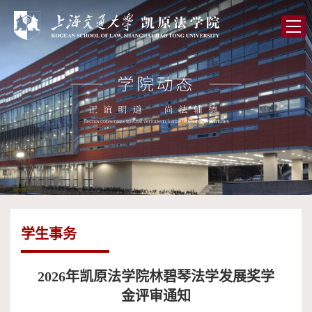
首
页
学
院
党
概
的
师
况
建
资
人
设
队
才
学
伍
培
术
图
学生事务
养
研
书
全
究
馆
球
校
2026年凯原法学院林碧琴法学发展奖学
金评审通知
合
友
高