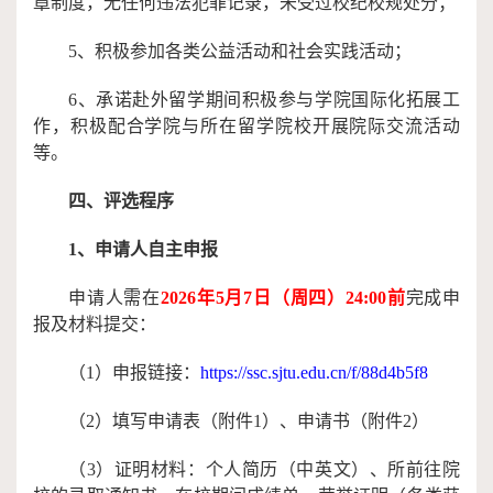
章制度，无任何违法犯罪记录，未受过校纪校规处分；
5、积极参加各类公益活动和社会实践活动；
6、承诺赴外留学期间积极参与学院国际化拓展工
作，积极配合学院与所在留学院校开展院际交流活动
等。
四、评选程序
1、申请人自主申报
申请人需在
2026年
5
月
7
日
（周
四
）
2
4:00前
完成申
报及材料提交：
（1）
申报链接：
https://ssc.sjtu.edu.cn/f/88d4b5f8
（2）
填写申请表（附件
1）、申请书（附件2）
（3）
证明材料：个人简历（中英文）、所前往院