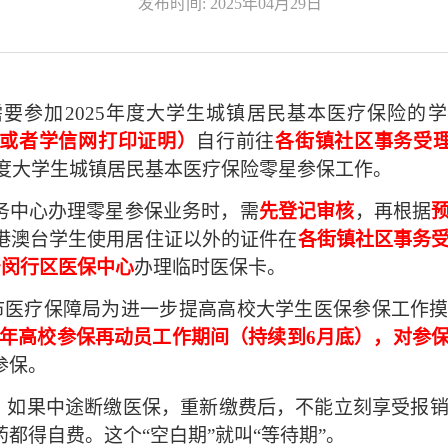
发布时间: 2025年04月29日
需要参加
2
025年度大学生城镇居民基本医疗保险的
或者学信网打印证明）
自行前往
各街镇社区事务受
5年度大学生城镇居民基本医疗保险零星参保工作。
务中心办理零星参保业务时，需
先登记审核
，再根据
港澳台学生使用居住证以外的证件在
各街镇社区事务
0号闵行区医保中心
办理临时医保卡。
海市医疗保障局为进一步提高高校大学生医保参保工作
25年高校参保再动员工作期间（持续到6月底），对参
参保。
是：如果中途断缴医保，重新缴费后，不能立刻享受报销
都得自费。这个“空白期”就叫“等待期
”
。