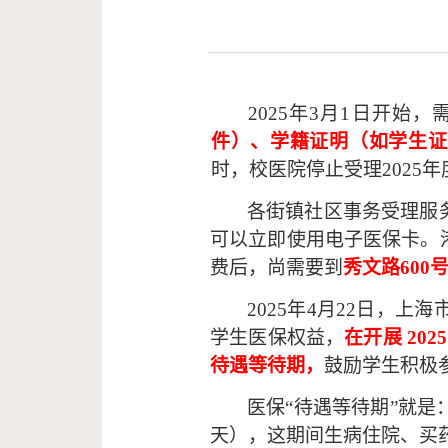
2025
年
3月1日开始，
件）、学籍证明（如学生证
时，校医院停止受理
202
各街镇社区事务受理服
可以立即使用电子医保卡。
费后，尚需要到
秀文路
60
2025年4
月
22日，上
学生医保权益，
在开展
20
待遇等待期，
鼓励学生积极
医保
“待遇等待期”就
天），这期间生病住院、买药