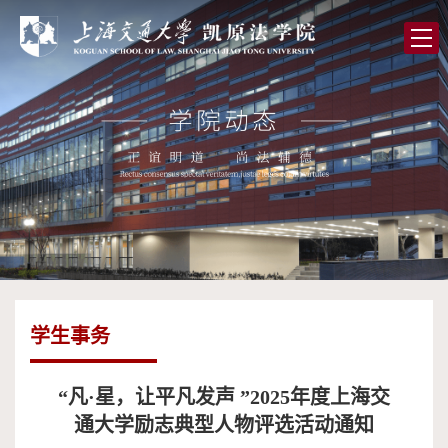
首
页
学
院
党
概
的
师
况
建
资
人
设
队
才
学
伍
培
术
图
学生事务
养
研
书
全
究
馆
球
校
“凡·星，让平凡发声 ”2025年度上海交
通大学励志典型人物评选活动通知
合
友
高