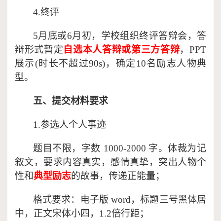
4.终评
5月底或6月初，学校组织终评答辩会，答
辩形式暂定
自选本人答辩或第三方答辩
，
PPT
展示(时长不超过90s)，确定10名励志人物典
型。
五、提交材料要求
1.参选人个人事迹
题目不限，字数
1000-2000 字。体裁为记
叙文，要求内容真实，感情真挚，突出人物个
性和
典型励志
的故事，传递正能量；
格式要求：电子版
word，标题三号黑体居
中，正文宋体小四，1.2倍行距；