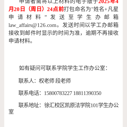
申请者需将以上材料的电子版于
202
5
年
4
月
20
日（周
日
）
24
点前
打包命名为"姓名
+凡星
申请材料”
发送至学生办邮箱
law_affairs@126.com。发送时间以学工办邮箱
接收到邮件时显示的时间为准，逾期不再接收
申请材料。
如有疑问可联系
学院
学生工作办
公室
：
联系人：
权老师
段老师
联系电话：
15800783227
18811390350
联系地址：徐汇校区凯原法学院
101学生办公
室