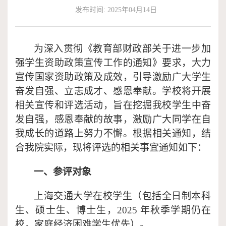
发布时间: 2025年04月14日
作
端
捐
培
赠
为深入贯彻《教育部财政部关于进一步加
强学生资助政策宣传工作的通知》要求，大力
训
宣传国家资助政策及成效，引导激励广大学生
奋发自强、立志成才、感恩奉献。学校将开展
相关宣传和评选活动，旨在挖掘我校学生中奋
发自强，感恩奉献的故事，激励广大同学在自
我成长的道路上努力不懈。
根据相关通知，结
合我院实际，现将评选的相关事宜通知如下：
一、参评对象
上海交通大学在校学生（包括全日制本科
生、硕士生、博士生，
2025 年秋季学期仍在
校，家庭经济困难学生优先）。