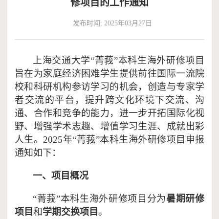
修项目的工作通知
作
端
捐
发布时间: 2025年03月27日
培
赠
上海交通大学
“菁莪”本科生海外研修项目
训
旨在为家庭经济困难学生提供前往国际一流院
校和科研机构参访学习的机会，创造与专家学
者交流的平台，提升跨文化环境下交流、沟
通、合作和竞争的能力，进一步开拓国际化视
野、增强学术志趣、增值学习生涯、成就出彩
人生。2025年“菁莪”本科生海外研修项目申报
通知如下：
一、项目概况
“菁莪”本科生海外研修项目分为
暑期研修
项目
和
学期交换项目
。