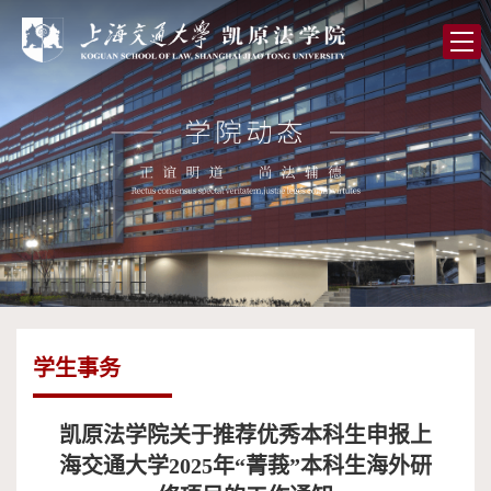
首
页
学
院
党
概
的
师
况
建
资
人
设
队
才
学
伍
培
术
图
学生事务
养
研
书
全
究
馆
球
校
凯原法学院关于推荐优秀本科生申报上
海交通大学2025年“菁莪”本科生海外研
合
友
高