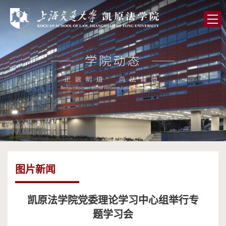
首
页
学
院
党
概
的
师
况
建
资
人
设
队
才
学
伍
培
术
图
图片新闻
养
研
书
全
究
馆
球
校
凯原法学院党委理论学习中心组举行专
题学习会
合
友
高